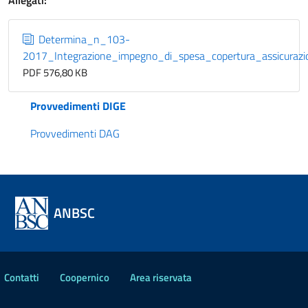
Allegati:
Determina_n_103-
2017_Integrazione_impegno_di_spesa_copertura_assicuraz
PDF 576,80 KB
Provvedimenti DIGE
Provvedimenti DAG
ANBSC
Contatti
Coopernico
Area riservata