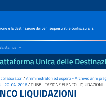
one e la destinazione dei beni sequestrati e confiscati alla
ala stampa
attaforma Unica delle Destinaz
 collaboratori
/
Amministratori ed esperti - Archivio anni pre
i dal 20-04-2016
/
PUBBLICAZIONE ELENCO LIQUIDAZIONI
NCO LIQUIDAZIONI