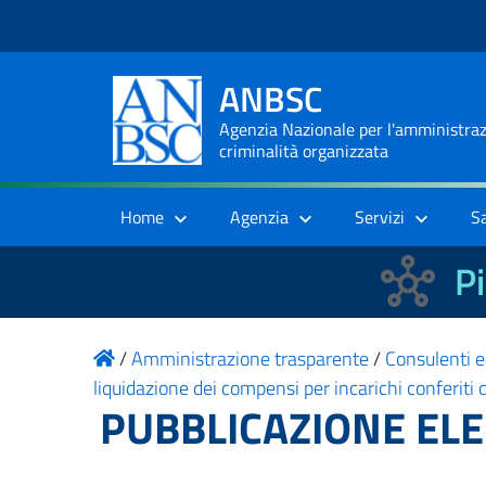
ANBSC
Agenzia Nazionale per l'amministrazi
criminalità organizzata
Home
Agenzia
Servizi
S
Pi
/
Amministrazione trasparente
/
Consulenti e
liquidazione dei compensi per incarichi conferit
PUBBLICAZIONE ELE