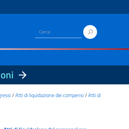
ioni
gressi
/
Atti di liquidazione dei compensi
/
Atti di