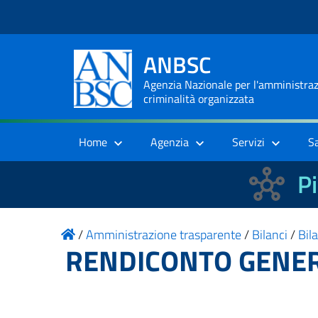
ANBSC
Agenzia Nazionale per l'amministrazi
criminalità organizzata
Home
Agenzia
Servizi
S
Pi
/
Amministrazione trasparente
/
Bilanci
/
Bil
RENDICONTO GENER