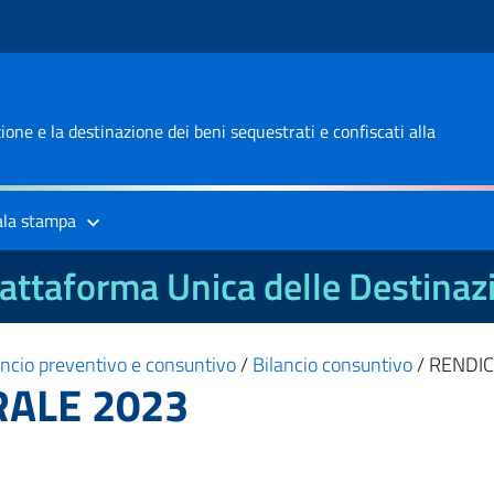
one e la destinazione dei beni sequestrati e confiscati alla
ala stampa
attaforma Unica delle Destinaz
ancio preventivo e consuntivo
/
Bilancio consuntivo
/
RENDI
ALE 2023