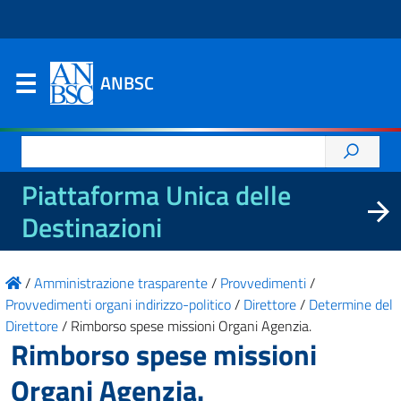
ANBSC
Ricerca
per:
Piattaforma Unica delle
Destinazioni
/
Amministrazione trasparente
/
Provvedimenti
/
Provvedimenti organi indirizzo-politico
/
Direttore
/
Determine del
Direttore
/
Rimborso spese missioni Organi Agenzia.
Rimborso spese missioni
Organi Agenzia.