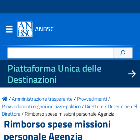
ANBSC
Ricerca
per:
Piattaforma Unica delle
Destinazioni
/
Amministrazione trasparente
/
Provvedimenti
/
Provvedimenti organi indirizzo-politico
/
Direttore
/
Determine del
Direttore
/
Rimborso spese missioni personale Agenzia
Rimborso spese missioni
personale Agenzia