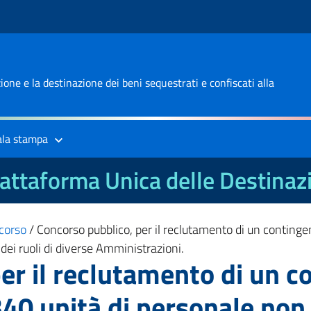
one e la destinazione dei beni sequestrati e confiscati alla
ala stampa
attaforma Unica delle Destinaz
corso
/
Concorso pubblico, per il reclutamento di un continge
dei ruoli di diverse Amministrazioni.
er il reclutamento di un c
40 unità di personale non 