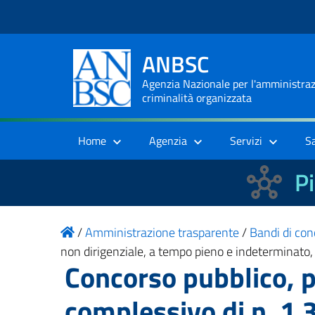
ANBSC
Agenzia Nazionale per l'amministrazi
criminalità organizzata
Home
Agenzia
Servizi
S
Pi
/
Amministrazione trasparente
/
Bandi di con
non dirigenziale, a tempo pieno e indeterminato, 
Concorso pubblico, p
complessivo di n. 1.3