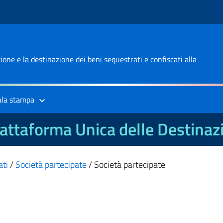
one e la destinazione dei beni sequestrati e confiscati alla
ala stampa
attaforma Unica delle Destinaz
ati
/
Società partecipate
/
Società partecipate