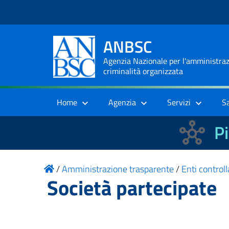
ANBSC
Agenzia Nazionale per l'amministrazi
criminalità organizzata
Home
Agenzia
Servizi
S
Pi
/
Amministrazione trasparente
/
Enti controll
Società partecipate