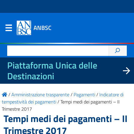
ANBSC
Ricerca
per:
Piattaforma Unica delle
Destinazioni
/
Amministrazione trasparente
/
Pagamenti
/
Indicatore di
tempestività dei pagamenti
/
Tempi medi dei pagamenti – II
Trimestre 2017
Tempi medi dei pagamenti – II
Trimestre 2017