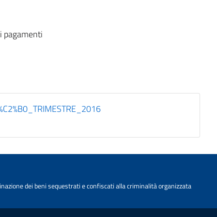
ei pagamenti
%C2%B0_TRIMESTRE_2016
nazione dei beni sequestrati e confiscati alla criminalità organizzata