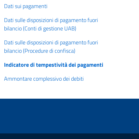
Dati sui pagamenti
Dati sulle disposizioni di pagamento fuori
bilancio (Conti di gestione UAB)
Dati sulle disposizioni di pagamento fuori
bilancio (Procedure di confisca)
Indicatore di tempestività dei pagamenti
Ammontare complessivo dei debiti