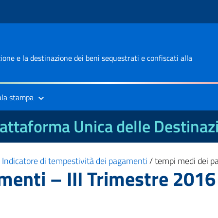
one e la destinazione dei beni sequestrati e confiscati alla
ala stampa
attaforma Unica delle Destinaz
/
Indicatore di tempestività dei pagamenti
/
tempi medi dei pa
enti – III Trimestre 2016