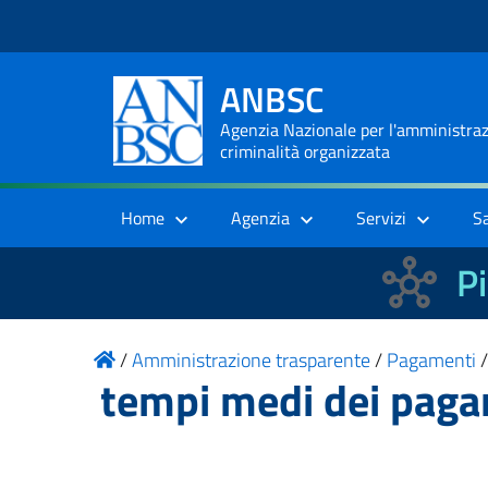
ANBSC
Agenzia Nazionale per l'amministrazi
criminalità organizzata
Home
Agenzia
Servizi
S
Pi
/
Amministrazione trasparente
/
Pagamenti
tempi medi dei pagam