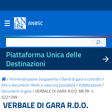
ANBSC
Ricerca
per:
Piattaforma Unica delle
Destinazioni
/
Amministrazione trasparente
/
Bandi di gara e contratti
/
Atti e documenti riferiti a ciascuna procedura
/
Pubblicazione
/
Documenti di gara
/
VERBALE DI GARA R.D.O. ME.PA. n.
6221299
VERBALE DI GARA R.D.O.