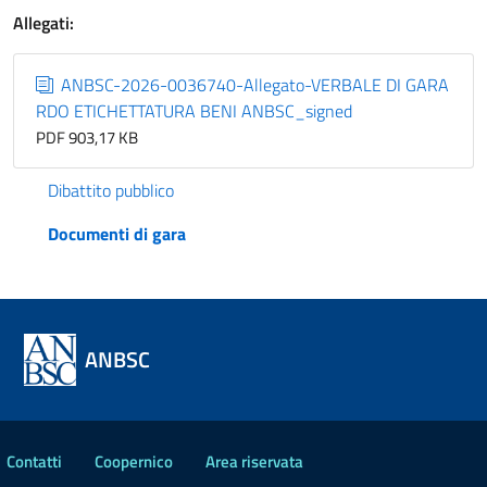
Allegati:
ANBSC-2026-0036740-Allegato-VERBALE DI GARA
RDO ETICHETTATURA BENI ANBSC_signed
PDF 903,17 KB
Dibattito pubblico
Documenti di gara
ANBSC
Contatti
Coopernico
Area riservata