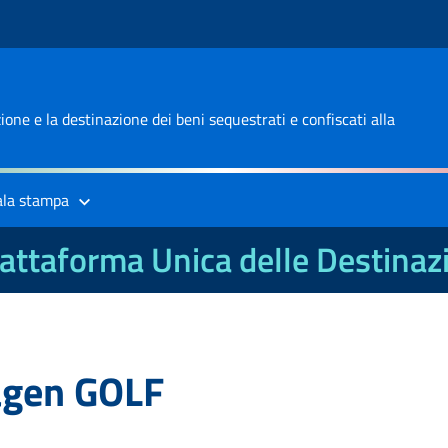
one e la destinazione dei beni sequestrati e confiscati alla
ala stampa
attaforma Unica delle Destinaz
agen GOLF