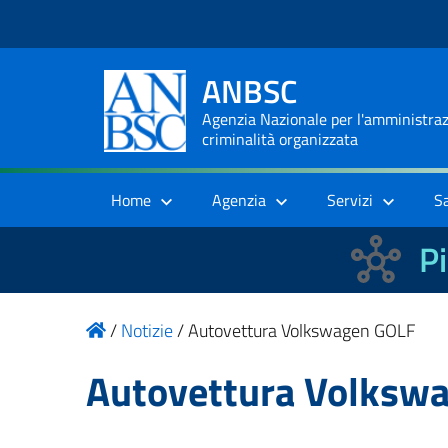
ANBSC
Agenzia Nazionale per l'amministrazi
criminalità organizzata
Home
Agenzia
Servizi
S
Pi
/
Notizie
/
Autovettura Volkswagen GOLF
Autovettura Volksw