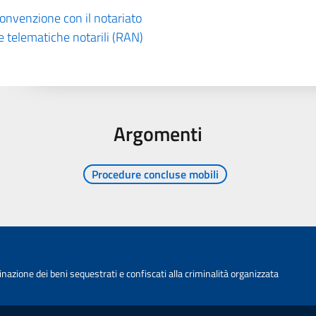
convenzione con il notariato
te telematiche notarili (RAN)
Argomenti
Procedure concluse mobili
nazione dei beni sequestrati e confiscati alla criminalità organizzata