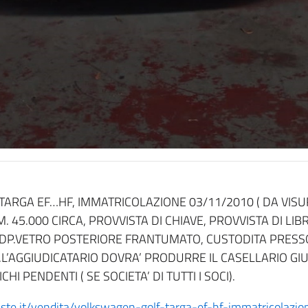
ARGA EF…HF, IMMATRICOLAZIONE 03/11/2010 ( DA VISURA
M. 45.000 CIRCA, PROVVISTA DI CHIAVE, PROVVISTA DI LIB
 CDP.VETRO POSTERIORE FRANTUMATO, CUSTODITA PRESS
.L’AGGIUDICATARIO DOVRA’ PRODURRE IL CASELLARIO GIUD
CHI PENDENTI ( SE SOCIETA’ DI TUTTI I SOCI).
coaste.it/vendita/volkswagen-golf-targa-ef-hf-immatricola