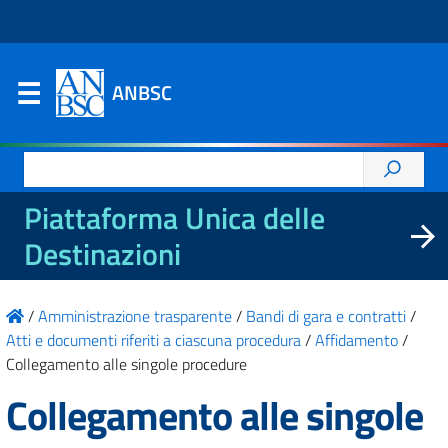
ANBSC
Ricerca
per:
Piattaforma Unica delle
Destinazioni
/
Amministrazione trasparente
/
Bandi di gara e contratti
/
Atti e documenti riferiti a ciascuna procedura
/
Affidamento
/
Collegamento alle singole procedure
Collegamento alle singole