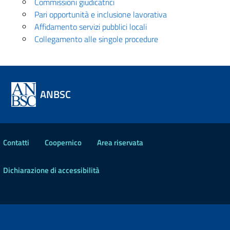
Commissioni giudicatrici
Pari opportunità e inclusione lavorativa
Affidamento servizi pubblici locali
Collegamento alle singole procedure
ANBSC
Contatti
Coopernico
Area riservata
Dichiarazione di accessibilità