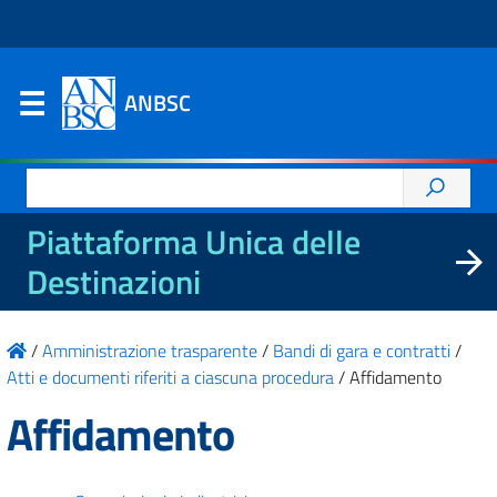
ANBSC
Ricerca
per:
Piattaforma Unica delle
Destinazioni
/
Amministrazione trasparente
/
Bandi di gara e contratti
/
Atti e documenti riferiti a ciascuna procedura
/
Affidamento
Affidamento