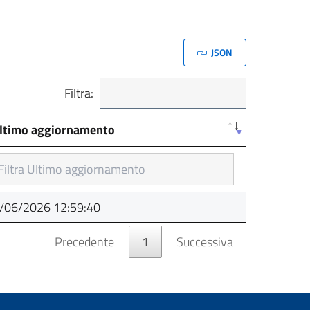
JSON
Filtra:
ltimo aggiornamento
ltimo aggiornamento
/06/2026 12:59:40
Precedente
1
Successiva