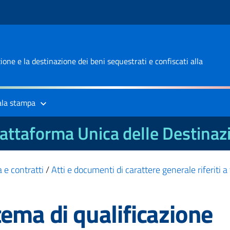
one e la destinazione dei beni sequestrati e confiscati alla
ala stampa
attaforma Unica delle Destinaz
 e contratti
/
Atti e documenti di carattere generale riferiti a
ema di qualificazione