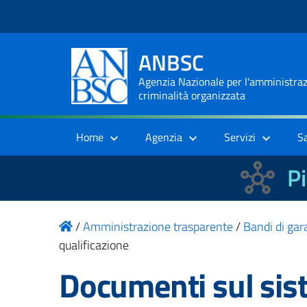
ANBSC
Agenzia Nazionale per l'amministrazi
criminalità organizzata
Home
Agenzia
Servizi
S
Pi
/
Amministrazione trasparente
/
Bandi di gara
qualificazione
Documenti sul sist