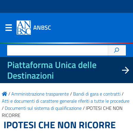
ANBSC
Ricerca
per:
Piattaforma Unica delle
Destinazioni
/
Amministrazione trasparente
/
Bandi di gara e contratti
/
Atti e documenti di carattere generale riferiti a tutte le procedure
/
Documenti sul sistema di qualificazione
/
IPOTESI CHE NON
RICORRE
IPOTESI CHE NON RICORRE