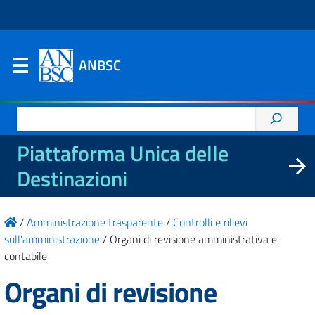
ANBSC
Ricerca
per:
Piattaforma Unica delle
Destinazioni
/
Amministrazione trasparente
/
Controlli e rilievi
sull'amministrazione
/
Organi di revisione amministrativa e
contabile
Organi di revisione