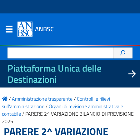
ANBSC
Ricerca
per:
Piattaforma Unica delle
Destinazioni
/
Amministrazione trasparente
/
Controlli e rilievi
sull'amministrazione
/
Organi di revisione amministrativa e
contabile
/
PARERE 2^ VARIAZIONE BILANCIO DI PREVISIONE
2025
PARERE 2^ VARIAZIONE