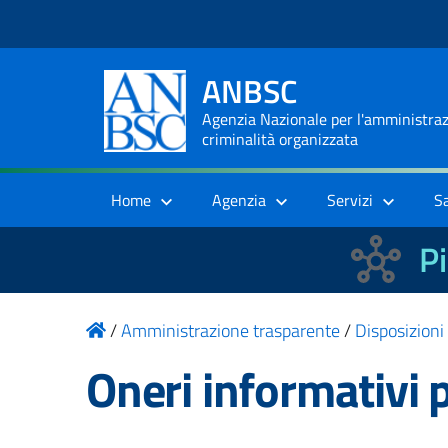
ANBSC
Agenzia Nazionale per l'amministrazi
criminalità organizzata
Home
Agenzia
Servizi
S
Pi
/
Amministrazione trasparente
/
Disposizioni
Oneri informativi p