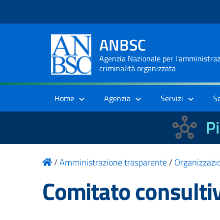
ANBSC
Agenzia Nazionale per l'amministrazi
criminalità organizzata
Home
Agenzia
Servizi
S
Pi
/
Amministrazione trasparente
/
Organizzazi
Comitato consultiv