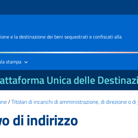
one e la destinazione dei beni sequestrati e confiscati alla
ala stampa
attaforma Unica delle Destinaz
one
/
Titolari di incarichi di amministrazione, di direzione o d
o di indirizzo