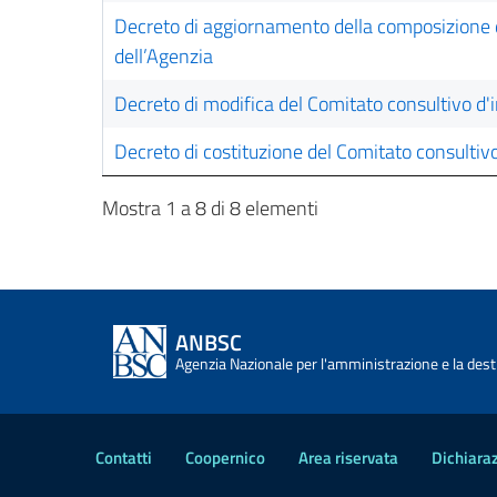
Decreto di aggiornamento della composizione de
dell’Agenzia
Decreto di modifica del Comitato consultivo d
Decreto di costituzione del Comitato consulti
Mostra 1 a 8 di 8 elementi
ANBSC
Agenzia Nazionale per l'amministrazione e la desti
Contatti
Coopernico
Area riservata
Dichiaraz