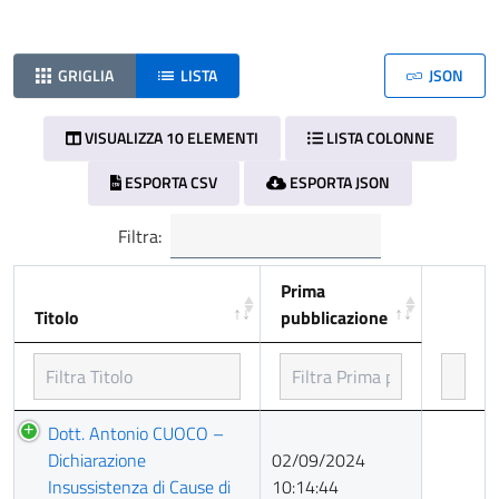
GRIGLIA
LISTA
JSON
VISUALIZZA 10 ELEMENTI
LISTA COLONNE
ESPORTA CSV
ESPORTA JSON
Filtra:
Prima
Titolo
pubblicazione
Titolo
Prima
Dott. Antonio CUOCO –
pubblicazione
Dichiarazione
02/09/2024
Insussistenza di Cause di
10:14:44