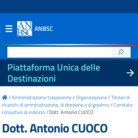
ANBSC
Ricerca
per:
Piattaforma Unica delle
Destinazioni
/
Amministrazione trasparente
/
Organizzazione
/
Titolari di
incarichi di amministrazione, di direzione o di governo
/
Comitato
consultivo di indirizzo
/
Dott. Antonio CUOCO
Dott. Antonio CUOCO