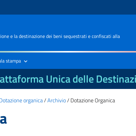
one e la destinazione dei beni sequestrati e confiscati alla
ala stampa
attaforma Unica delle Destinaz
Dotazione organica
/
Archivio
/
Dotazione Organica
ca