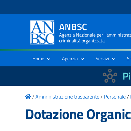
ANBSC
Agenzia Nazionale per l'amministrazi
criminalità organizzata
Home
Agenzia
Servizi
S
Pi
/
Amministrazione trasparente
/
Personale
/
Dotazione Organi