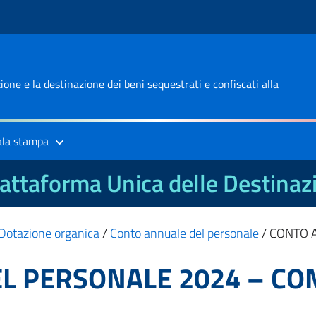
one e la destinazione dei beni sequestrati e confiscati alla
ala stampa
attaforma Unica delle Destinaz
Dotazione organica
/
Conto annuale del personale
/
CONTO 
L PERSONALE 2024 – CO