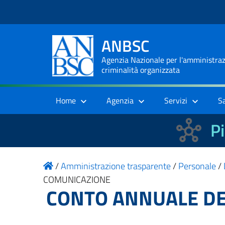
ANBSC
Agenzia Nazionale per l'amministrazi
criminalità organizzata
Home
Agenzia
Servizi
S
Pi
/
Amministrazione trasparente
/
Personale
/
COMUNICAZIONE
CONTO ANNUALE DE