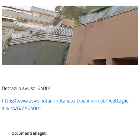
Dettaglio avviso: 64005
https://www.avvisinotarili.notariato.it/beni-immobili/dettaglio-
avviso/GAV/64005
Documenti allegati