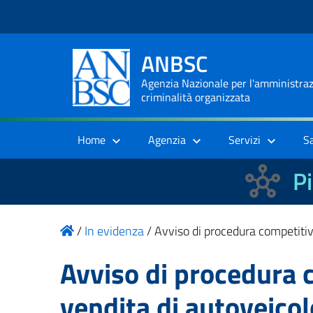
ANBSC
Agenzia Nazionale per l'amministrazi
criminalità organizzata
Home
Agenzia
Servizi
S
Pi
/
In evidenza
/
Avviso di procedura competitiv
Avviso di procedura 
vendita di autoveico