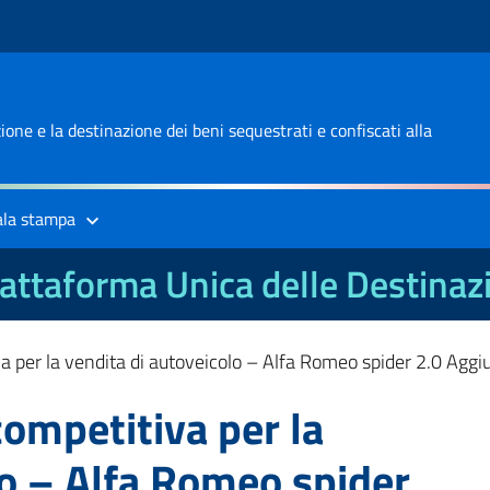
one e la destinazione dei beni sequestrati e confiscati alla
ala stampa
attaforma Unica delle Destinaz
a per la vendita di autoveicolo – Alfa Romeo spider 2.0 Aggi
competitiva per la
lo – Alfa Romeo spider