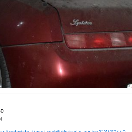
40
NN
arili.notariato.it/beni-mobili/dettaglio-avviso/GAV/63440