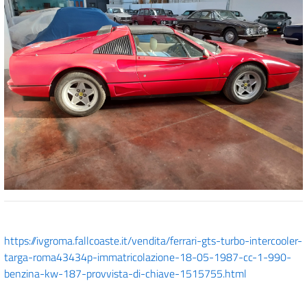
https://ivgroma.fallcoaste.it/vendita/ferrari-gts-turbo-intercooler-
targa-roma43434p-immatricolazione-18-05-1987-cc-1-990-
benzina-kw-187-provvista-di-chiave-1515755.html