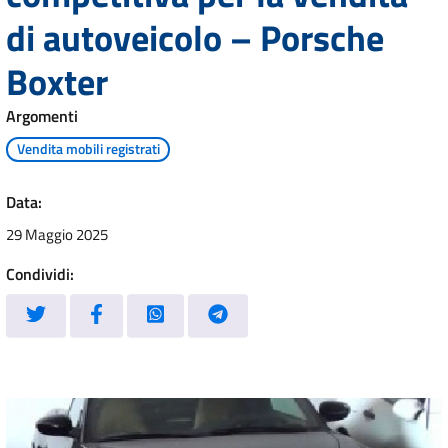
di autoveicolo – Porsche
Boxter
Argomenti
Vendita mobili registrati
Data:
29 Maggio 2025
Condividi: