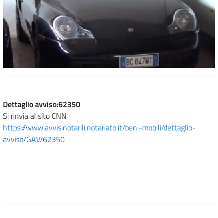
Dettaglio avviso:62350
Si rinvia al sito CNN
https://www.avvisinotarili.notariato.it/beni-mobili/dettaglio-
avviso/GAV/62350