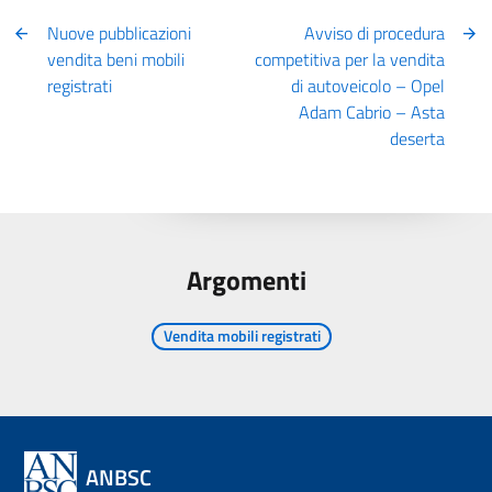
Nuove pubblicazioni
Avviso di procedura
vendita beni mobili
competitiva per la vendita
registrati
di autoveicolo – Opel
Adam Cabrio – Asta
deserta
Argomenti
Vendita mobili registrati
ANBSC