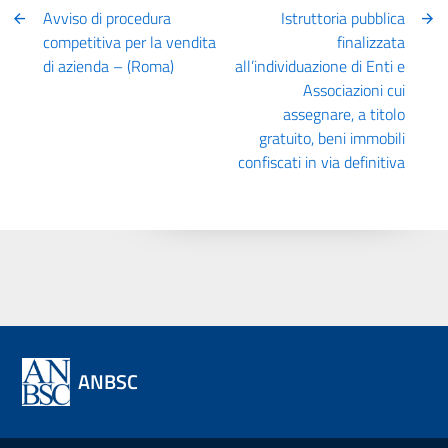
Avviso di procedura
Istruttoria pubblica
competitiva per la vendita
finalizzata
di azienda – (Roma)
all’individuazione di Enti e
Associazioni cui
assegnare, a titolo
gratuito, beni immobili
confiscati in via definitiva
ANBSC