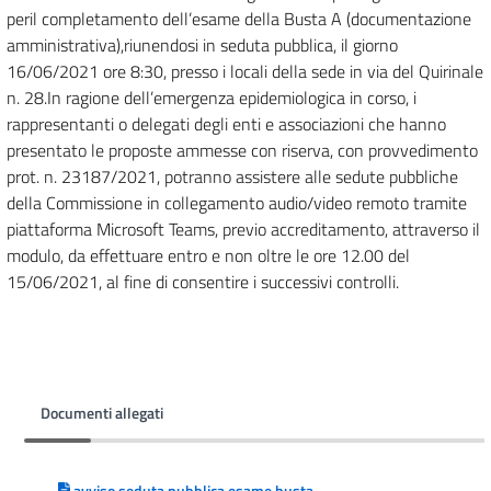
per
il completamento
del
l’esame della Busta A (documentazione
amministrativa),
riunendosi
in seduta
pubblica,
il giorno
16
/0
6
/2021 ore
8
:30
, presso i locali della sede in via del Quirinale
n. 28.
In ragione dell’emergenza
epidemiologica in corso, i
rappresentanti o delegati degli enti e
associazioni che hanno
presentato le proposte
ammesse con riserva
,
con provvedimento
prot. n.
23187/2021
, potranno assistere alle sedute pubbliche
della Commissione in collegamento
audio/vid
eo remoto tramite
piattaforma Microsoft Teams, previo accreditamento
,
attraverso il
modulo
, da
effettuare
entro e non
oltre
le
ore 1
2
.00
de
l
15
/0
6
/2021
, al fine di consentire i successivi controlli.
Documenti allegati
avviso seduta pubblica esame busta