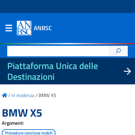
ANBSC
Ricerca
per:
Piattaforma Unica delle
Destinazioni
/
In evidenza
/
BMW X5
BMW X5
Argomenti
Procedure concluse mobili