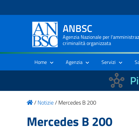
ANBSC
Agenzia Nazionale per l'amministrazi
criminalità organizzata
Home
Agenzia
Servizi
S
Pi
/
Notizie
/
Mercedes B 200
Mercedes B 200