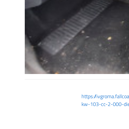
https://ivgroma.fall
kw-103-cc-2-000-die