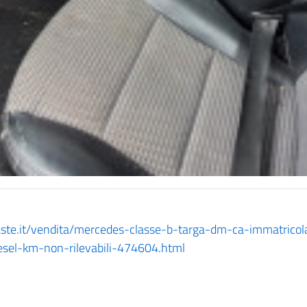
coaste.it/vendita/mercedes-classe-b-targa-dm-ca-immatric
sel-km-non-rilevabili-474604.html