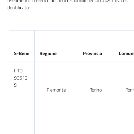
inserimento in elenco dei beni disponibili del lotto 451bis, così
identificato:
S-Bene
Regione
Provincia
Comun
I-TO-
90512-
S
Piemonte
Torino
Tori