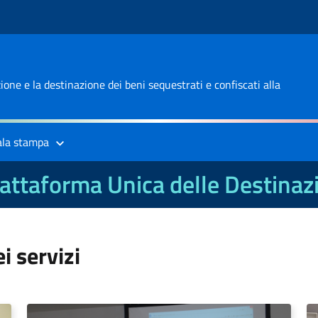
one e la destinazione dei beni sequestrati e confiscati alla
ala stampa
attaforma Unica delle Destinaz
 servizi