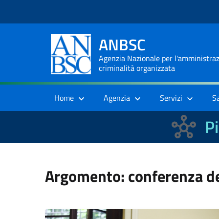
ANBSC
Agenzia Nazionale per l'amministrazi
criminalità organizzata
Home
Agenzia
Servizi
S
Pi
Argomento: conferenza dei