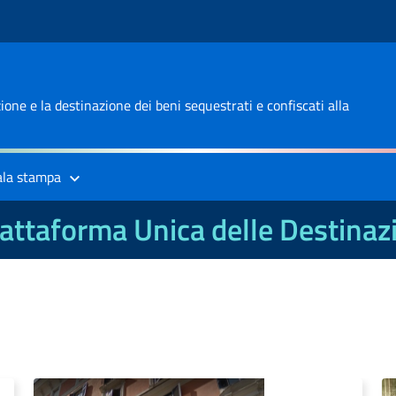
one e la destinazione dei beni sequestrati e confiscati alla
ala stampa
attaforma Unica delle Destinaz