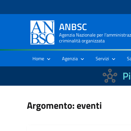
ANBSC
Agenzia Nazionale per l'amministrazi
criminalità organizzata
Home
Agenzia
Servizi
S
Pi
Argomento: eventi