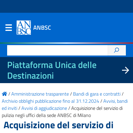
ANBSC
Ricerca
per:
Piattaforma Unica delle
Destinazioni
/
Amministrazione trasparente
/
Bandi di gara e contratti
/
Archivio obblighi pubblicazione fino al 31.12.2024
/
Avvisi, bandi
ed inviti
/
Avvisi di aggiudicazione
/
Acquisizione del servizio di
pulizia negli uffici della sede ANBSC di Milano
Acquisizione del servizio di