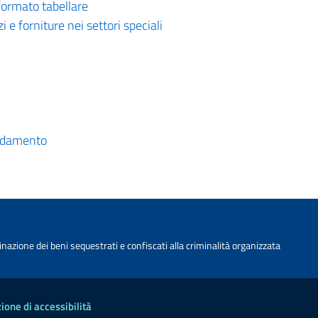
formato tabellare
zi e forniture nei settori speciali
ffidamento
nazione dei beni sequestrati e confiscati alla criminalità organizzata
ione di accessibilità