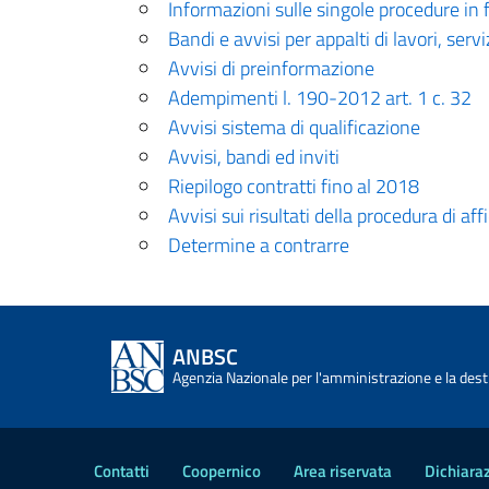
Informazioni sulle singole procedure in 
Bandi e avvisi per appalti di lavori, servi
Avvisi di preinformazione
Adempimenti l. 190-2012 art. 1 c. 32
Avvisi sistema di qualificazione
Avvisi, bandi ed inviti
Riepilogo contratti fino al 2018
Avvisi sui risultati della procedura di a
Determine a contrarre
ANBSC
Agenzia Nazionale per l'amministrazione e la desti
Contatti
Coopernico
Area riservata
Dichiaraz