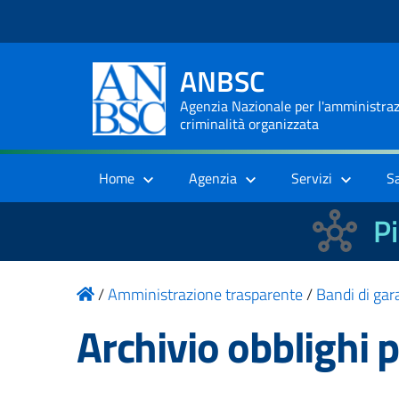
ANBSC
Agenzia Nazionale per l'amministrazi
criminalità organizzata
Home
Agenzia
Servizi
S
Pi
/
Amministrazione trasparente
/
Bandi di gara
Archivio obblighi 