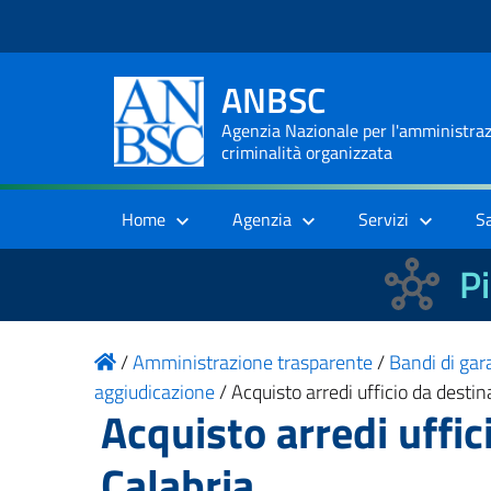
ANBSC
Agenzia Nazionale per l'amministrazi
criminalità organizzata
Home
Agenzia
Servizi
S
Pi
/
Amministrazione trasparente
/
Bandi di gara
aggiudicazione
/
Acquisto arredi ufficio da desti
Acquisto arredi uffi
Calabria.