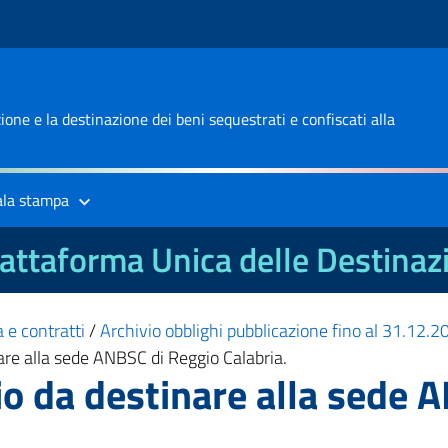
one e la destinazione dei beni sequestrati e confiscati alla
ala stampa
attaforma Unica delle Destinaz
 e contratti
/
Archivio obblighi pubblicazione fino al 31.12.
nare alla sede ANBSC di Reggio Calabria.
cio da destinare alla sede