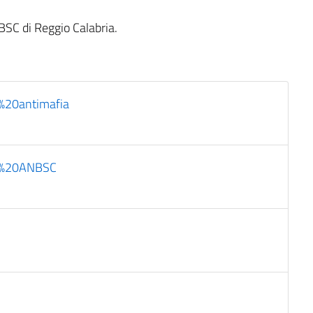
NBSC di Reggio Calabria.
%20antimafia
ne%20ANBSC