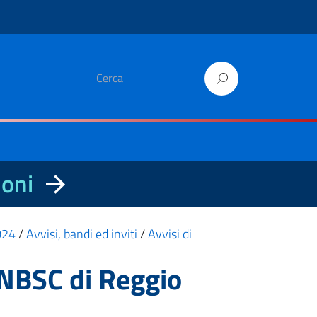
ioni
2024
/
Avvisi, bandi ed inviti
/
Avvisi di
 ANBSC di Reggio