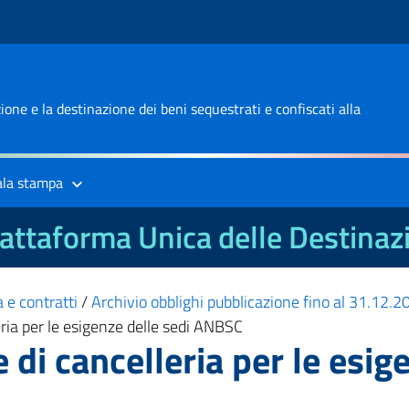
one e la destinazione dei beni sequestrati e confiscati alla
ala stampa
attaforma Unica delle Destinaz
 e contratti
/
Archivio obblighi pubblicazione fino al 31.12.
eria per le esigenze delle sedi ANBSC
 di cancelleria per le esig