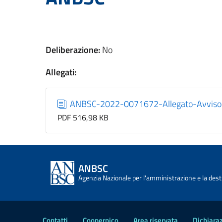
Deliberazione:
No
Allegati:
ANBSC-2022-0071672-Allegato-Avvisod
PDF 516,98 KB
ANBSC
Agenzia Nazionale per l'amministrazione e la desti
Contatti
Coopernico
Area riservata
Dichiaraz