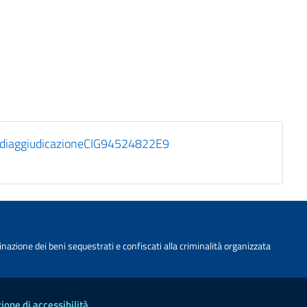
iaggiudicazioneCIG94524822E9
nazione dei beni sequestrati e confiscati alla criminalità organizzata
ione di accessibilità