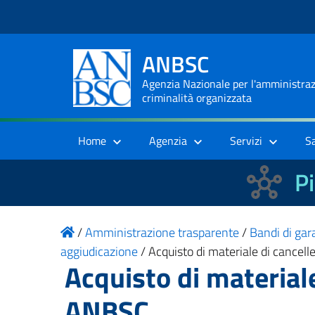
ANBSC
Agenzia Nazionale per l'amministrazi
criminalità organizzata
Home
Agenzia
Servizi
S
Pi
/
Amministrazione trasparente
/
Bandi di gara
aggiudicazione
/
Acquisto di materiale di cancell
Acquisto di materiale
ANBSC