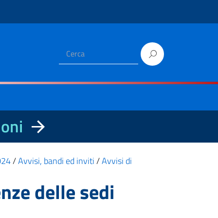
ioni
2024
/
Avvisi, bandi ed inviti
/
Avvisi di
enze delle sedi