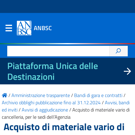
ANBSC
Ricerca
per:
Piattaforma Unica delle
Destinazioni
/
Amministrazione trasparente
/
Bandi di gara e contratti
/
Archivio obblighi pubblicazione fino al 31.12.2024
/
Avvisi, bandi
ed inviti
/
Avvisi di aggiudicazione
/
Acquisto di materiale vario di
cancelleria, per le sedi dell’Agenzia
Acquisto di materiale vario di