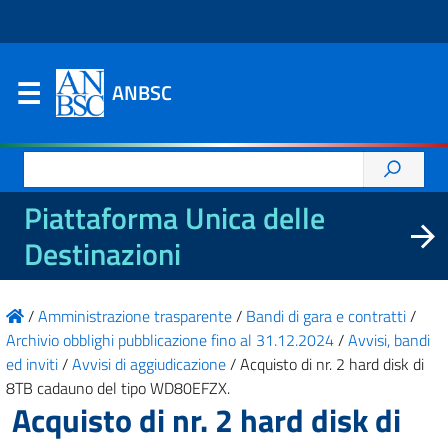
ANBSC
Ricerca
per:
Piattaforma Unica delle
Destinazioni
/
Amministrazione trasparente
/
Bandi di gara e contratti
/
Archivio obblighi pubblicazione fino al 31.12.2024
/
Avvisi, bandi
ed inviti
/
Avvisi di aggiudicazione
/
Acquisto di nr. 2 hard disk di
8TB cadauno del tipo WD80EFZX.
Acquisto di nr. 2 hard disk di