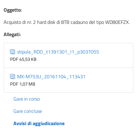
Oggetto:
Acquisto di nr. 2 hard disk di 8TB cadauno del tipo WD80EFZX.
Allegati:
stipula_RDO_t1391301_l1_p3037055
PDF 45,53 KB
MX-M753U_20161104_113431
PDF 1,07 MB
Gare in corso
Gare concluse
Avvisi di aggiudicazione