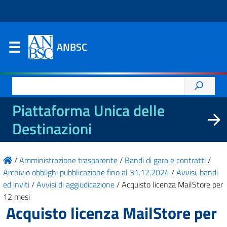
ANBSC
Ricerca
per:
Piattaforma Unica delle
Destinazioni
/
Amministrazione trasparente
/
Bandi di gara e contratti
/
Archivio obblighi pubblicazione fino al 31.12.2024
/
Avvisi, bandi
ed inviti
/
Avvisi di aggiudicazione
/
Acquisto licenza MailStore per
12 mesi
Acquisto licenza MailStore per