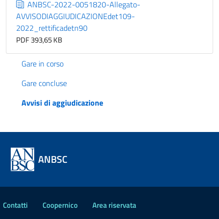
ANBSC-2022-0051820-Allegato-
AVVISODIAGGIUDICAZIONEdet109-
2022_rettificadetn90
PDF 393,65 KB
Gare in corso
Gare concluse
Avvisi di aggiudicazione
ANBSC
Contatti
Coopernico
Area riservata