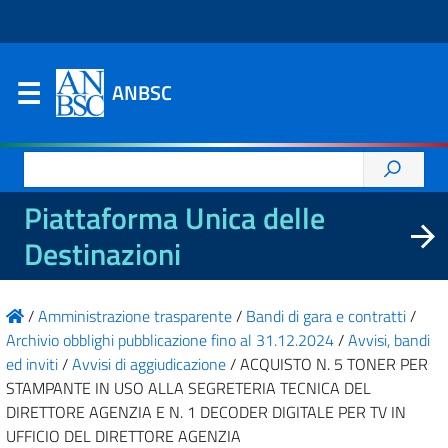
ANBSC
Ricerca
per:
Piattaforma Unica delle
Destinazioni
/
Amministrazione trasparente
/
Bandi di gara e contratti
/
Archivio obblighi pubblicazione fino al 31.12.2024
/
Avvisi, bandi
ed inviti
/
Avvisi di aggiudicazione
/
ACQUISTO N. 5 TONER PER
STAMPANTE IN USO ALLA SEGRETERIA TECNICA DEL
DIRETTORE AGENZIA E N. 1 DECODER DIGITALE PER TV IN
UFFICIO DEL DIRETTORE AGENZIA