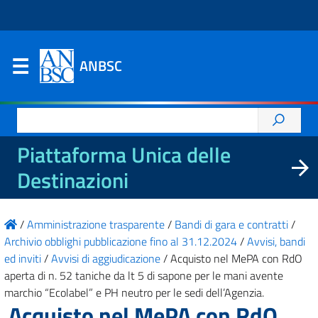
ANBSC
Ricerca
per:
Piattaforma Unica delle
Destinazioni
/
Amministrazione trasparente
/
Bandi di gara e contratti
/
Archivio obblighi pubblicazione fino al 31.12.2024
/
Avvisi, bandi
ed inviti
/
Avvisi di aggiudicazione
/
Acquisto nel MePA con RdO
aperta di n. 52 taniche da lt 5 di sapone per le mani avente
marchio “Ecolabel” e PH neutro per le sedi dell’Agenzia.
Acquisto nel MePA con RdO