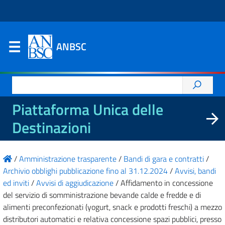
ANBSC
Ricerca
per:
Piattaforma Unica delle
Destinazioni
/
Amministrazione trasparente
/
Bandi di gara e contratti
/
Archivio obblighi pubblicazione fino al 31.12.2024
/
Avvisi, bandi
ed inviti
/
Avvisi di aggiudicazione
/
Affidamento in concessione
del servizio di somministrazione bevande calde e fredde e di
alimenti preconfezionati (yogurt, snack e prodotti freschi) a mezzo
distributori automatici e relativa concessione spazi pubblici, presso