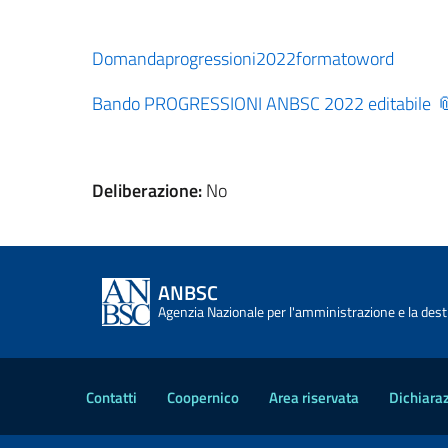
Domandaprogressioni2022formatoword
Bando PROGRESSIONI ANBSC 2022 editabile
Deliberazione:
No
ANBSC
Agenzia Nazionale per l'amministrazione e la desti
Contatti
Coopernico
Area riservata
Dichiaraz