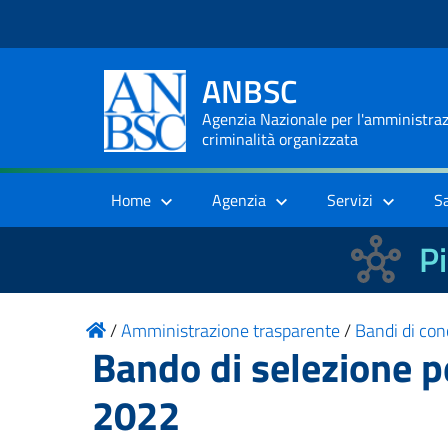
ANBSC
Agenzia Nazionale per l'amministrazi
criminalità organizzata
Home
Agenzia
Servizi
S
Pi
/
Amministrazione trasparente
/
Bandi di con
Bando di selezione p
2022