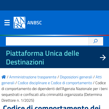
ANBSC
Ricerca
per:
Piattaforma Unica delle
Destinazioni
/
Amministrazione trasparente
/
Disposizioni generali
/
Atti
generali
/
Codice disciplinare e Codice di comportamento
/
Codice
di comportamento dei dipendenti dell’Agenzia Nazionale per i beni
sequestrati e confiscati alla criminalità organizzata (Determina
Direttore n. 1/2025)
Codice di comportamento dei