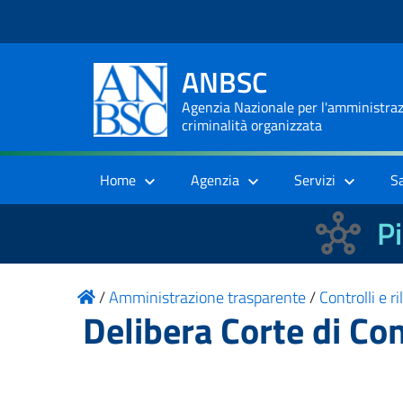
ANBSC
Agenzia Nazionale per l'amministrazi
criminalità organizzata
Home
Agenzia
Servizi
S
Pi
/
Amministrazione trasparente
/
Controlli e r
Delibera Corte di Co