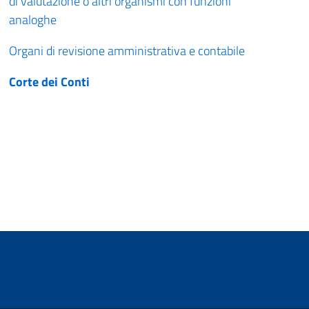
di valutazione o altri organismi con funzioni
analoghe
Organi di revisione amministrativa e contabile
Corte dei Conti