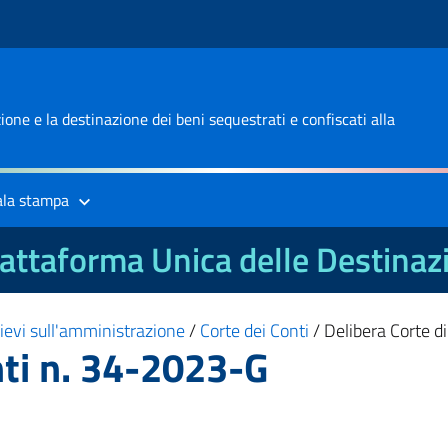
one e la destinazione dei beni sequestrati e confiscati alla
ala stampa
attaforma Unica delle Destinaz
ilievi sull'amministrazione
/
Corte dei Conti
/
Delibera Corte d
nti n. 34-2023-G