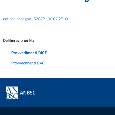
det scaldabagno_52872_08.07.25
Deliberazione:
No
Provvedimenti DIGE
Provvedimenti DAG
ANBSC