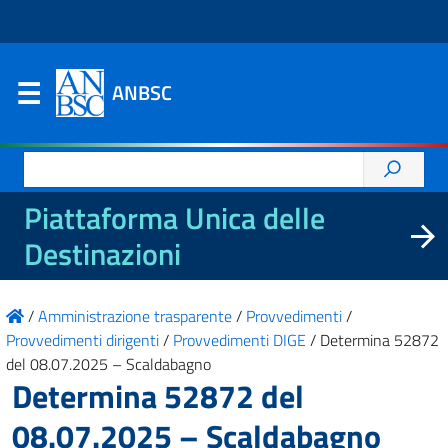
ANBSC
Ricerca
per:
Piattaforma Unica delle
Destinazioni
/
Amministrazione trasparente
/
Provvedimenti
/
Provvedimenti dirigenti
/
Provvedimenti DIGE
/
Determina 52872
del 08.07.2025 – Scaldabagno
Determina 52872 del
08.07.2025 – Scaldabagno