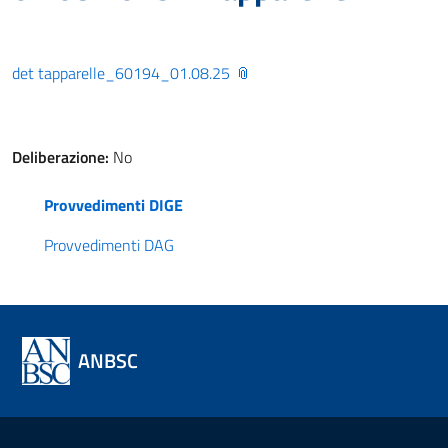
det tapparelle_60194_01.08.25
Deliberazione:
No
Provvedimenti DIGE
Provvedimenti DAG
ANBSC