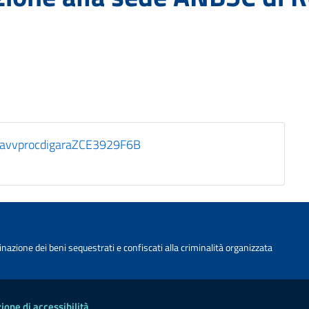
avvprocdigaraZCE3929F6B
nazione dei beni sequestrati e confiscati alla criminalità organizzata
ione di accessibilità