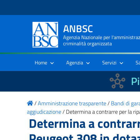
ANBSC
Agenzia Nazionale per l'amministrazi
criminalità organizzata
Home
Agenzia
Servizi
S
Pi
/
Amministrazione trasparente
/
Bandi di gara
aggiudicazione
/
Determina a contrarre per la rip
Determina a contrarre
Peugeot 308 in dotaz