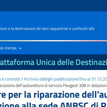
one e la destinazione dei beni sequestrati e confiscati alla
ala stampa
attaforma Unica delle Destinaz
 e contratti
/
Archivio obblighi pubblicazione fino al 31.12.
arazione dell’autovettura di servizio Peugeot 308 in dotazio
 per la riparazione dell’a
ione alla sede ANBSC di R