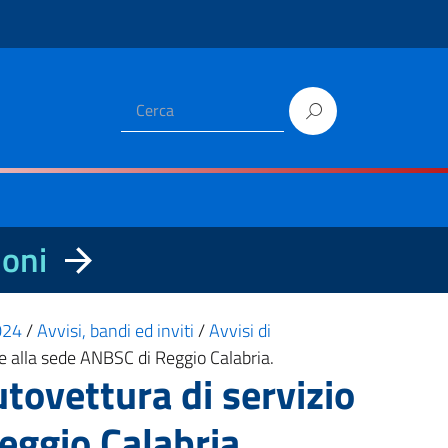
ioni
2024
/
Avvisi, bandi ed inviti
/
Avvisi di
ne alla sede ANBSC di Reggio Calabria.
utovettura di servizio
eggio Calabria.