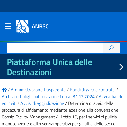
ANBSC
Ricerca
per:
Piattaforma Unica delle
Destinazioni
/
Amministrazione trasparente
/
Bandi di gara e contratti
/
Archivio obblighi pubblicazione fino al 31.12.2024
/
Avvisi, bandi
ed inviti
/
Avvisi di aggiudicazione
/
Determina di avvio della
procedura di affidamento mediante adesione alla convenzione
Consip Facility Management 4, Lotto 18, per i servizi di pulizia,
manutenzione e altri servizi operativi per gli uffici delle sedi di